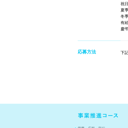
祝
夏
冬
有
慶
応募方法
下