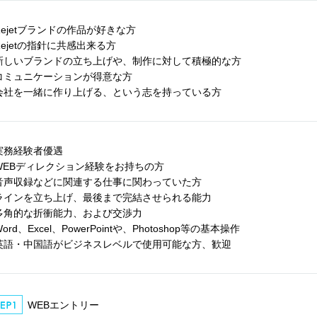
Rejetブランドの作品が好きな方
Rejetの指針に共感出来る方
新しいブランドの立ち上げや、制作に対して積極的な方
コミュニケーションが得意な方
会社を一緒に作り上げる、という志を持っている方
実務経験者優遇
WEBディレクション経験をお持ちの方
音声収録などに関連する仕事に関わっていた方
ラインを立ち上げ、最後まで完結させられる能力
多角的な折衝能力、および交渉力
ord、Excel、PowerPointや、Photoshop等の基本操作
英語・中国語がビジネスレベルで使用可能な方、歓迎
WEBエントリー