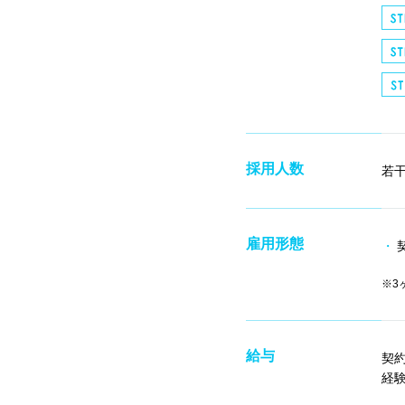
採用人数
若
雇用形態
3
給与
契約
経