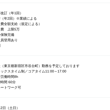
与改訂（年1回）
与（年2回）※業績による
通費全額支給（規定による）
通費 上限5万
会保険完備
社員登用あり
割
社（東京都新宿区市谷台町）勤務を予定しております
ックスタイム制／コアタイム11:00～17:00
労働時間8h
時間 60分
モートワーク可
休2日（土日）