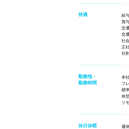
待遇
給
賞
交
交
社
正
社
勤務地・
本
勤務時間
フレ
標準
休憩
リ
休日休暇
週