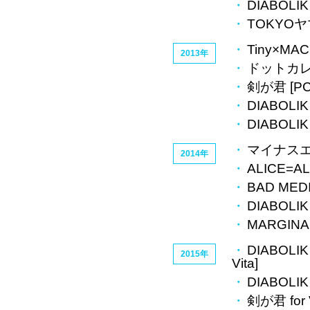
DIABOLIK
TOKYOヤ
Tiny×MAC
2013年
ドットカレシ-W
剣が君 [PC
DIABOLIK
DIABOLIK 
マイナスエイ
2014年
ALICE=AL
BAD MEDI
DIABOLIK
MARGINAL
DIABOLIK
2015年
Vita]
DIABOLIK
剣が君 for V