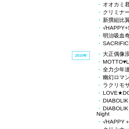
オオカミ
クリミナ
新撰組比
√HAPPY+
明治吸血
SACRIFI
大正偶像
2015年
MOTTO♥L
全力少年
幽幻ロマ
ラクリモサ
LOVE★DO
DIABOLI
DIABOLI
Night
√HAPPY