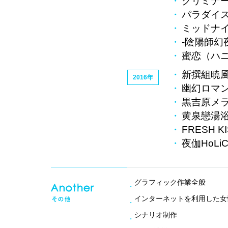
クリミナー
パラダイス
ミッドナ
-陰陽師幻
蜜恋（ハニ
新撰組暁風
2016年
幽幻ロマン
黒吉原メ
黄泉戀湯
FRESH KI
夜伽HoLi
グラフィック作業全般
インターネットを利用した女
シナリオ制作