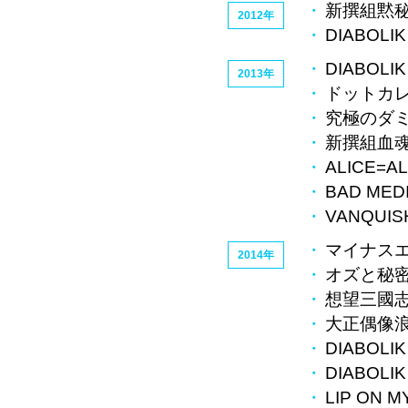
新撰組黙秘
2012年
DIABOLI
DIABOLI
2013年
ドットカレシ-W
究極のダミ
新撰組血魂
ALICE=AL
BAD MED
VANQUIS
マイナス
2014年
オズと秘
想望三國
大正偶像
DIABOLI
DIABOLI
LIP ON M