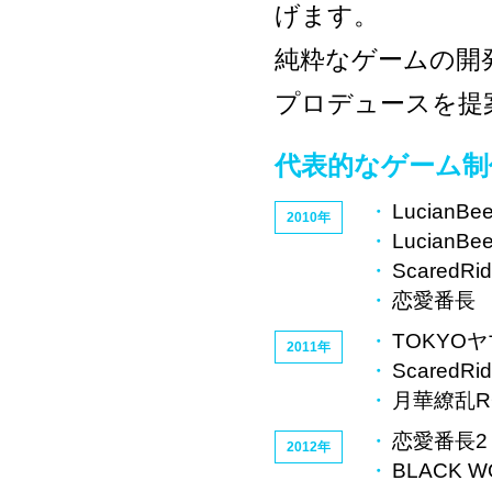
げます。
純粋なゲームの開
プロデュースを提
代表的なゲーム制
LucianBe
2010年
LucianBee
ScaredRid
恋愛番長 命
TOKYOヤ
2011年
ScaredRid
月華繚乱RO
恋愛番長2 Mi
2012年
BLACK WO