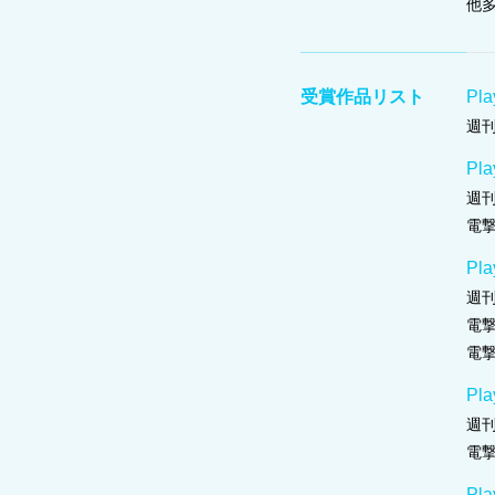
他
受賞作品リスト
Pl
週
Pl
週
電撃
Pl
週
電撃
電撃
Pl
週
電撃
Pla