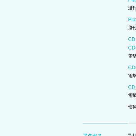
週
Pla
週
CD
CD
電撃
CD
電撃
C
電撃
他
〒16
アクセス