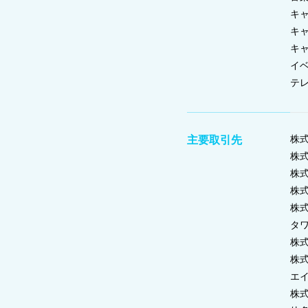
キ
キ
キ
イ
テ
株式
主要取引先
株式
株
株式
株
タ
株
株
エ
株式