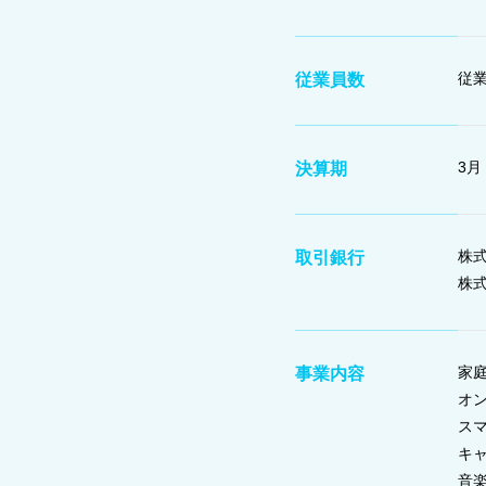
従業
従業員数
3月
決算期
株
取引銀行
株
家
事業内容
オ
ス
キ
音