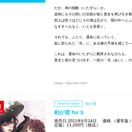
だが、神の残酷（いたずら）か。
皮肉にもその想いの交錯が彼と貴女を再び引き裂
想えば想うほどにその溝は広がり、闇の中へとふ
なすすべもなく、いとも容易く。
それでも、ふたり、運命に抗っていく。
血に彩られた「光」に、ある種の予感を感じて─
これは、運命のいたずらに翻弄されながらも、
貴女と彼が見つけ出す、一筋の「光（あい）」の
©Rejet / IDEA FACTORY
剣が君
Nintendo Switch
剣が君 for S
発売日:2021年6月24日
価格:（通常版 
定版）13,200円（税込）