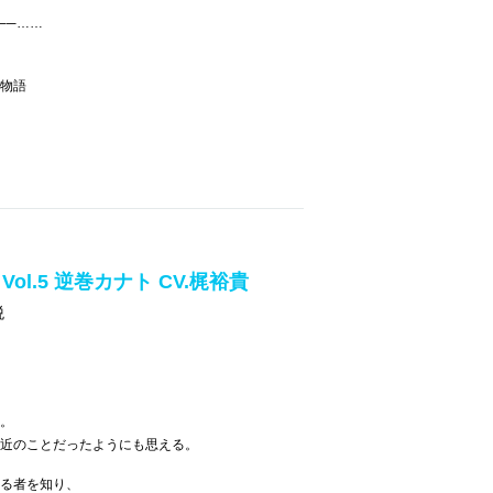
──……
物語
T Vol.5 逆巻カナト CV.梶裕貴
税
。
近のことだったようにも思える。
る者を知り、