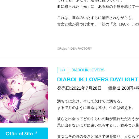
それでも、ふたり、運命に抗っていく。
血に彩られた「光」に、ある種の予感を感じて─
これは、運命のいたずらに翻弄されながらも、
貴女と彼が見つけ出す、一筋の「光（あい）」の
©Rejet / IDEA FACTORY
DIABOLIK LOVERS
CD
DIABOLIK LOVERS DAYLIGH
発売日:2021年7月28日
価格:2,200円+
満ちては欠け、そして欠けては満ちる。
まるで月のように運命は巡り、生命は燃える。
彼らと出会ってどのくらいの時が流れただろうか
思い出せないほどに遠い気もするし、案外つい最
貴女はその時の長さと深さで彼を知り、人ならざ