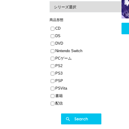
商品形態
CD
DS
DVD
Nintendo Switch
PCゲーム
PS2
PS3
PSP
PSVita
書籍
配信