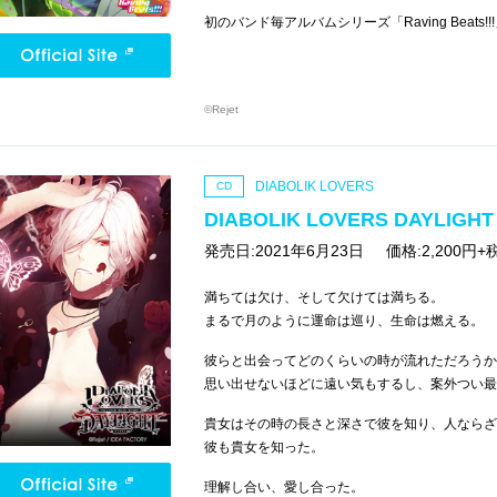
初のバンド毎アルバムシリーズ「Raving Beats!!
©Rejet
DIABOLIK LOVERS
CD
DIABOLIK LOVERS DAYLIGH
発売日:2021年6月23日
価格:2,200円+
満ちては欠け、そして欠けては満ちる。
まるで月のように運命は巡り、生命は燃える。
彼らと出会ってどのくらいの時が流れただろうか
思い出せないほどに遠い気もするし、案外つい最
貴女はその時の長さと深さで彼を知り、人ならざ
彼も貴女を知った。
理解し合い、愛し合った。