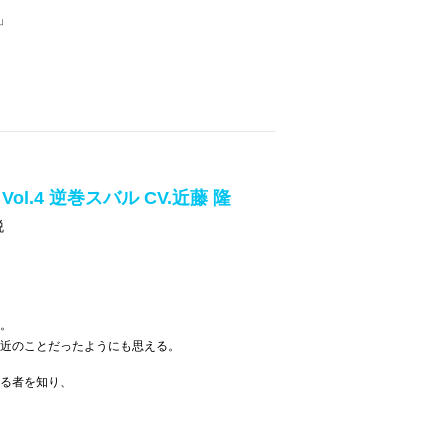
!」
T Vol.4 逆巻スバル CV.近藤 隆
税
。
近のことだったようにも思える。
る者を知り、