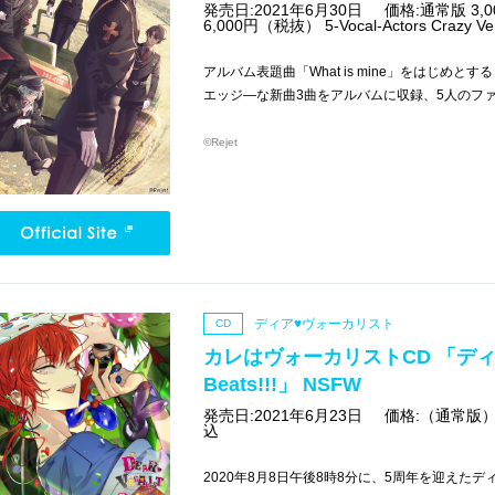
発売日:2021年6月30日
価格:通常版 3,000
6,000円（税抜） 5-Vocal-Actors Crazy 
アルバム表題曲「What is mine」をはじめとする
エッジ―な新曲3曲をアルバムに収録、5人のフ
©Rejet
ディア♥ヴォーカリスト
CD
カレはヴォーカリストCD 「ディア
Beats!!!」 NSFW
発売日:2021年6月23日
価格:（通常版）3
込
2020年8月8日午後8時8分に、5周年を迎えた