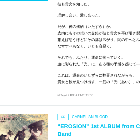
彼も貴女を知った。
理解し合い、愛し合った。
だが、神の残酷（いたずら）か。
皮肉にもその想いの交錯が彼と貴女を再び引き裂
想えば想うほどにその溝は広がり、闇の中へとふ
なすすべもなく、いとも容易く。
それでも、ふたり、運命に抗っていく。
血に彩られた「光」に、ある種の予感を感じて─
これは、運命のいたずらに翻弄されながらも、
貴女と彼が見つけ出す、一筋の「光（あい）」の
©Rejet / IDEA FACTORY
CARNELIAN BLOOD
CD
“EROSION” 1st ALBUM from 
Band