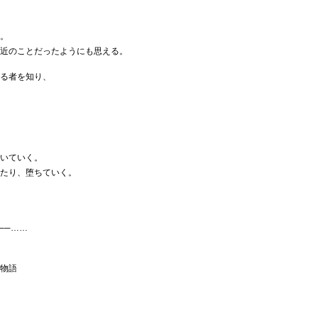
。
近のことだったようにも思える。
る者を知り、
いていく。
たり、堕ちていく。
──……
物語