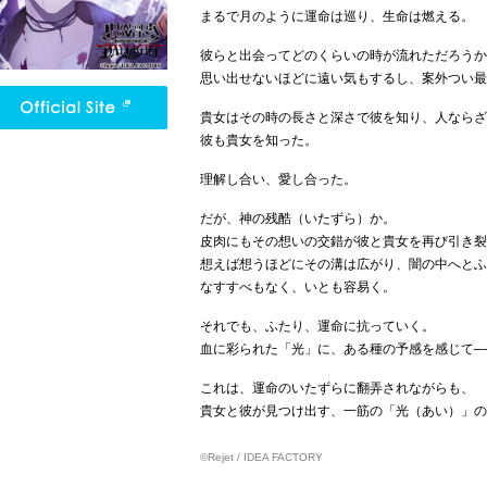
まるで月のように運命は巡り、生命は燃える。
彼らと出会ってどのくらいの時が流れただろうか
思い出せないほどに遠い気もするし、案外つい最
貴女はその時の長さと深さで彼を知り、人ならざ
彼も貴女を知った。
理解し合い、愛し合った。
だが、神の残酷（いたずら）か。
皮肉にもその想いの交錯が彼と貴女を再び引き裂
想えば想うほどにその溝は広がり、闇の中へとふ
なすすべもなく、いとも容易く。
それでも、ふたり、運命に抗っていく。
血に彩られた「光」に、ある種の予感を感じて─
これは、運命のいたずらに翻弄されながらも、
貴女と彼が見つけ出す、一筋の「光（あい）」の
©Rejet / IDEA FACTORY