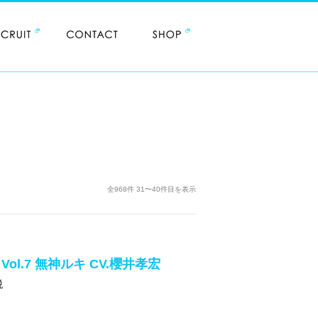
全968件 31〜40件目を表示
T Vol.7 無神ルキ CV.櫻井孝宏
税