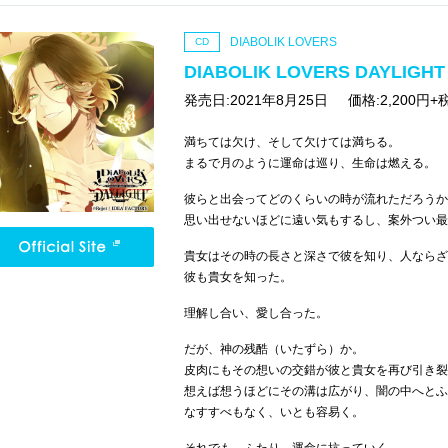
DIABOLIK LOVERS
CD
DIABOLIK LOVERS DAYLIG
発売日:2021年8月25日
価格:2,200円+
満ちては欠け、そして欠けては満ちる。
まるで月のように運命は巡り、生命は燃える。
彼らと出会ってどのくらいの時が流れただろうか
思い出せないほどに遠い気もするし、案外つい最
貴女はその時の長さと深さで彼を知り、人ならざ
彼も貴女を知った。
理解し合い、愛し合った。
だが、神の残酷（いたずら）か。
皮肉にもその想いの交錯が彼と貴女を再び引き裂
想えば想うほどにその溝は広がり、闇の中へとふ
なすすべもなく、いとも容易く。