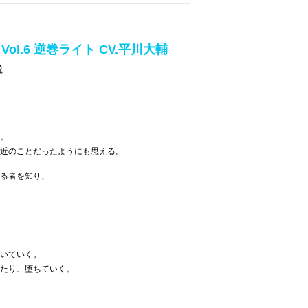
HT Vol.6 逆巻ライト CV.平川大輔
税
。
近のことだったようにも思える。
る者を知り、
いていく。
たり、堕ちていく。