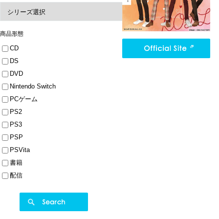
商品形態
CD
DS
DVD
Nintendo Switch
PCゲーム
PS2
PS3
PSP
PSVita
書籍
配信